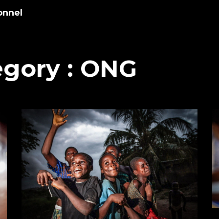
onnel
egory :
ONG