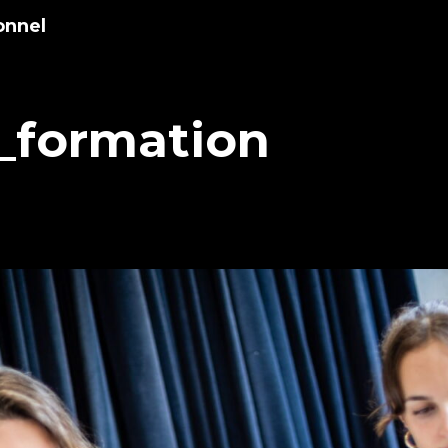
onnel
_formation