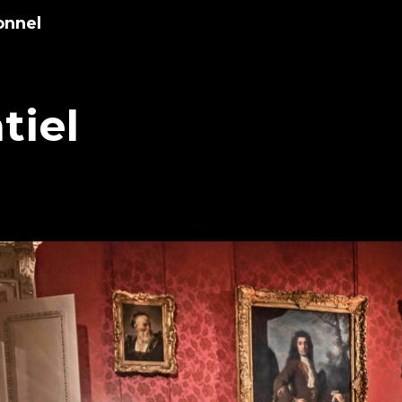
onnel
tiel